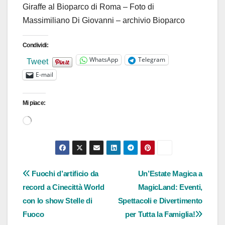
Giraffe al Bioparco di Roma – Foto di
Massimiliano Di Giovanni – archivio Bioparco
Condividi:
WhatsApp
Telegram
Tweet
E-mail
Mi piace:
Caricamento
in
corso…
Navigazione
Fuochi d’artificio da
Un’Estate Magica a
record a Cinecittà World
MagicLand: Eventi,
articoli
con lo show Stelle di
Spettacoli e Divertimento
Fuoco
per Tutta la Famiglia!