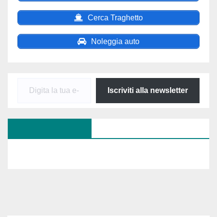
Cerca Traghetto
Noleggia auto
Digita
Iscriviti alla newsletter
la
tua
SEGUICI SU FB
e-
mail...