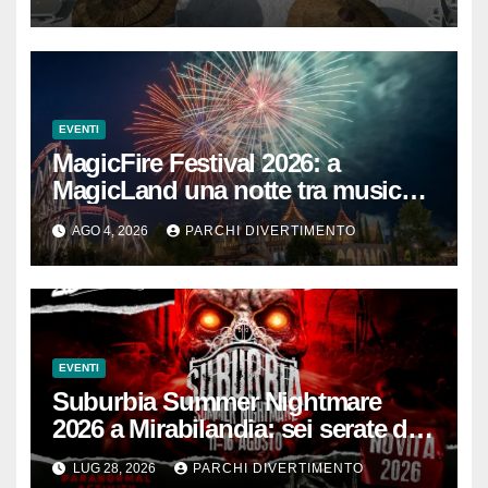
EVENTI
MagicFire Festival 2026: a
MagicLand una notte tra musica,
fuochi d’artificio e attrazioni
AGO 4, 2026
PARCHI DIVERTIMENTO
EVENTI
Suburbia Summer Nightmare
2026 a Mirabilandia: sei serate da
brivido
LUG 28, 2026
PARCHI DIVERTIMENTO