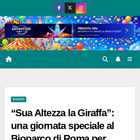
Salta
al
contenuto
EVENTI
“Sua Altezza la Giraffa”:
una giornata speciale al
Bioparco di Roma per