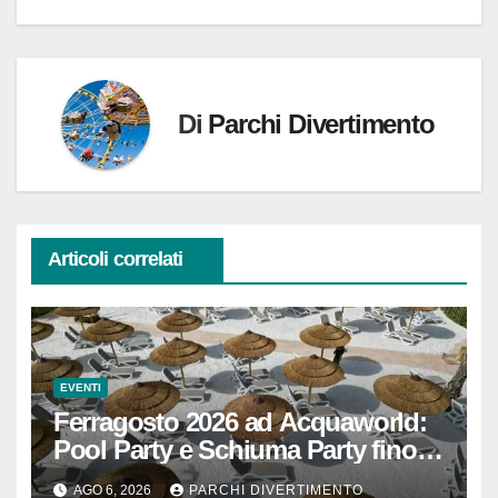
Di
Parchi Divertimento
Articoli correlati
EVENTI
Ferragosto 2026 ad Acquaworld:
Pool Party e Schiuma Party fino a
mezzanotte
AGO 6, 2026
PARCHI DIVERTIMENTO