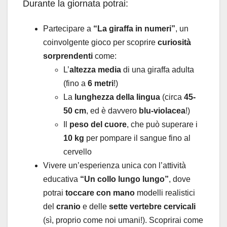
Durante la giornata potrai:
Partecipare a
“La giraffa in numeri”
, un
coinvolgente gioco per scoprire
curiosità
sorprendenti
come:
L’
altezza media
di una giraffa adulta
(fino a
6 metri
!)
La
lunghezza della lingua
(circa
45-
50 cm
, ed è davvero
blu-violacea
!)
Il
peso del cuore
, che può superare i
10 kg
per pompare il sangue fino al
cervello
Vivere un’esperienza unica con l’attività
educativa
“Un collo lungo lungo”
, dove
potrai
toccare con mano
modelli realistici
del
cranio
e delle
sette vertebre cervicali
(sì, proprio come noi umani!). Scoprirai come