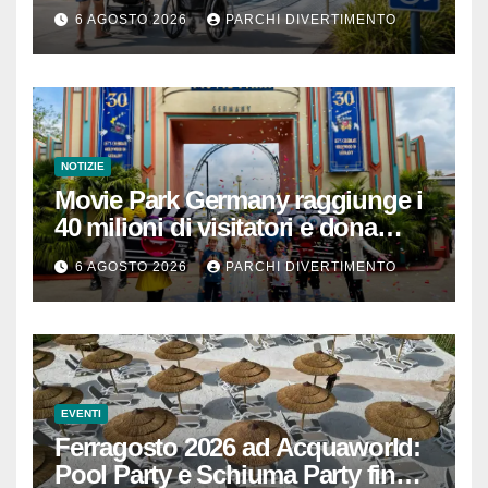
passeggino o sedia a rotelle
6 AGOSTO 2026
PARCHI DIVERTIMENTO
NOTIZIE
Movie Park Germany raggiunge i
40 milioni di visitatori e dona
40.000 euro
6 AGOSTO 2026
PARCHI DIVERTIMENTO
EVENTI
Ferragosto 2026 ad Acquaworld:
Pool Party e Schiuma Party fino a