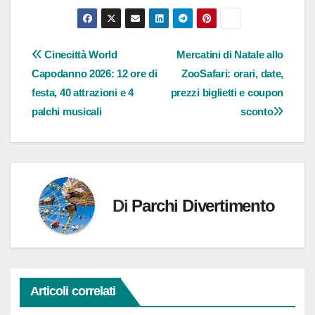
corso…
Navigazione
Cinecittà World
Mercatini di Natale allo
Capodanno 2026: 12 ore di
ZooSafari: orari, date,
articoli
festa, 40 attrazioni e 4
prezzi biglietti e coupon
palchi musicali
sconto
Di
Parchi Divertimento
Articoli correlati