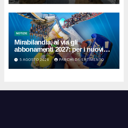
NOTIZIE
Mirabilandia, al via gli
abbonamenti 2027: per i nuovi
iscritti il 2026 è in omaggio
5 AGOSTO 2026
PARCHI DIVERTIMENTO