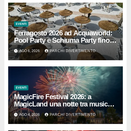
EVENTI
Ferragosto 2026 ad Acquaworld:
Pool Party e Schiuma Party fino a
mezzanotte
AGO 6, 2026
PARCHI DIVERTIMENTO
EVENTI
MagicFire Festival 2026: a
MagicLand una notte tra musica,
fuochi d’artificio e attrazioni
AGO 4, 2026
PARCHI DIVERTIMENTO