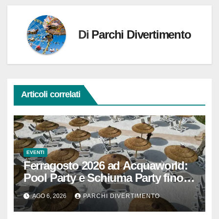
Di
Parchi Divertimento
Articoli correlati
EVENTI
Ferragosto 2026 ad Acquaworld:
Pool Party e Schiuma Party fino a
mezzanotte
AGO 6, 2026
PARCHI DIVERTIMENTO