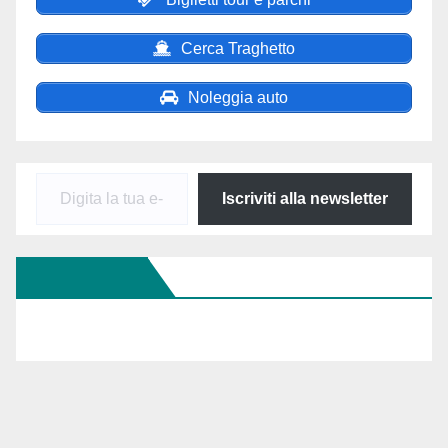
Cerca Traghetto
Noleggia auto
Digita
Iscriviti alla newsletter
la
tua
Seguici Su FB
e-
mail...