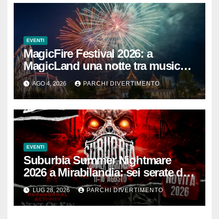
EVENTI
MagicFire Festival 2026: a
MagicLand una notte tra musica,
fuochi d’artificio e attrazioni
AGO 4, 2026
PARCHI DIVERTIMENTO
EVENTI
Suburbia Summer Nightmare
2026 a Mirabilandia: sei serate da
brivido
LUG 28, 2026
PARCHI DIVERTIMENTO