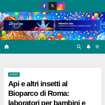
Salta
al
contenuto
EVENTI
Api e altri insetti al
Bioparco di Roma:
laboratori per bambini e