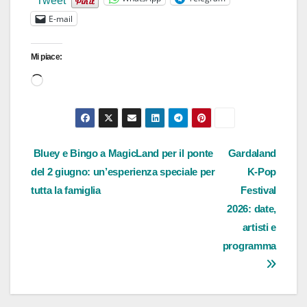
Tweet
E-mail
Mi piace:
Caricamento
in
corso…
Navigazione
Bluey e Bingo a MagicLand per il ponte
Gardaland
del 2 giugno: un’esperienza speciale per
K-Pop
articoli
tutta la famiglia
Festival
2026: date,
artisti e
programma