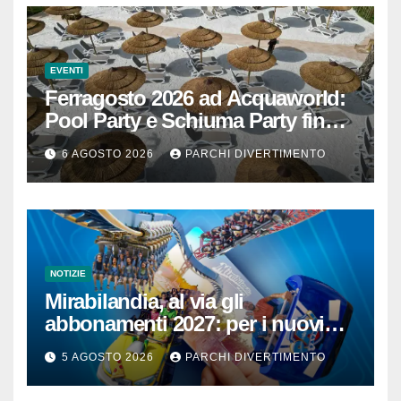
EVENTI
Ferragosto 2026 ad Acquaworld:
Pool Party e Schiuma Party fino a
mezzanotte
6 AGOSTO 2026
PARCHI DIVERTIMENTO
NOTIZIE
Mirabilandia, al via gli
abbonamenti 2027: per i nuovi
iscritti il 2026 è in omaggio
5 AGOSTO 2026
PARCHI DIVERTIMENTO