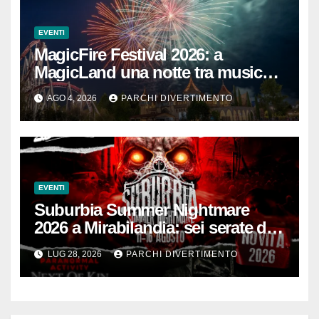
EVENTI
MagicFire Festival 2026: a
MagicLand una notte tra musica,
fuochi d’artificio e attrazioni
AGO 4, 2026
PARCHI DIVERTIMENTO
EVENTI
Suburbia Summer Nightmare
2026 a Mirabilandia: sei serate da
brivido
LUG 28, 2026
PARCHI DIVERTIMENTO