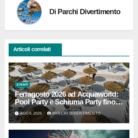
Di
Parchi Divertimento
Articoli correlati
EVENTI
Ferragosto 2026 ad Acquaworld:
Pool Party e Schiuma Party fino a
mezzanotte
AGO 6, 2026
PARCHI DIVERTIMENTO