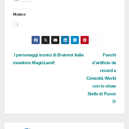
Mi piace:
Caricamento
in
corso…
Navigazione
I personaggi iconici di Brainrot Italia
Fuochi
invadono MagicLand!
d’artificio da
articoli
record a
Cinecittà World
con lo show
Stelle di Fuoco