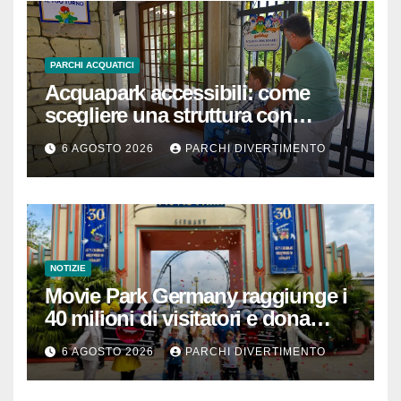
PARCHI ACQUATICI
Acquapark accessibili: come
scegliere una struttura con
passeggino o sedia a rotelle
6 AGOSTO 2026
PARCHI DIVERTIMENTO
NOTIZIE
Movie Park Germany raggiunge i
40 milioni di visitatori e dona
40.000 euro
6 AGOSTO 2026
PARCHI DIVERTIMENTO