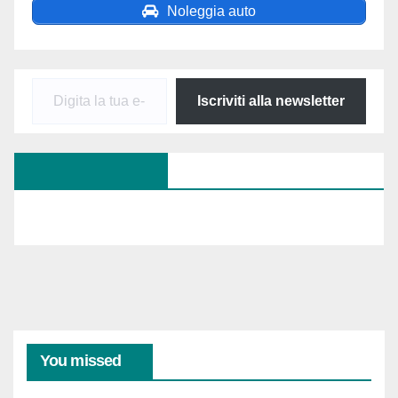
Noleggia auto
Digita
Iscriviti alla newsletter
la
tua
SEGUICI SU FB
e-
mail...
You missed