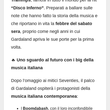
Trammps
, famosi in tutto il mondo per la hit
“Disco Inferno”
. Preparati a ballare sulle
note che hanno fatto la storia della musica e
che riportano in vita la
febbre del sabato
sera
, proprio come negli anni in cui
Gardaland apriva le sue porte per la prima
volta.
🔥
Uno sguardo al futuro con i big della
musica italiana
Dopo l’omaggio ai mitici Seventies, il palco
di Gardaland ospiterà i protagonisti della
musica italiana contemporanea
:
I
Boomdabash
, con il loro inconfondibile